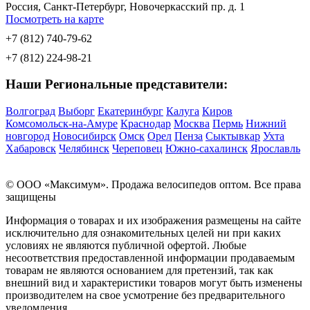
Россия, Санкт-Петербург, Новочеркасский пр. д. 1
Посмотреть на карте
+7 (812) 740-79-62
+7 (812) 224-98-21
Наши Региональные представители:
Волгоград
Выборг
Екатеринбург
Калуга
Киров
Комсомольск-на-Амуре
Краснодар
Москва
Пермь
Нижний
новгород
Новосибирск
Омск
Орел
Пенза
Сыктывкар
Ухта
Хабаровск
Челябинск
Череповец
Южно-сахалинск
Ярославль
© OOO «Максимум». Продажа велосипедов оптом. Все права
защищены
Информация о товарах и их изображения размещены на сайте
исключительно для ознакомительных целей ни при каких
условиях не являются публичной офертой. Любые
несоответствия предоставленной информации продаваемым
товарам не являются основанием для претензий, так как
внешний вид и характеристики товаров могут быть изменены
производителем на свое усмотрение без предварительного
уведомления.