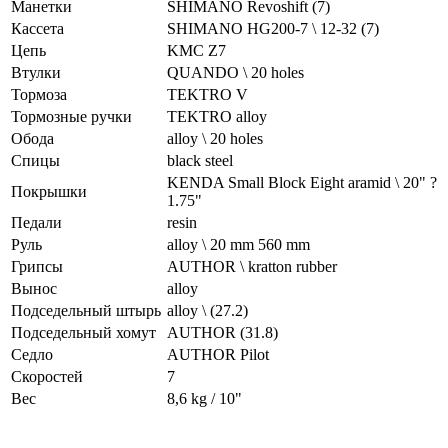
Манетки
SHIMANO Revoshift (7)
Кассета
SHIMANO HG200-7 \ 12-32 (7)
Цепь
KMC Z7
Втулки
QUANDO \ 20 holes
Тормоза
TEKTRO V
Тормозные ручки
TEKTRO alloy
Обода
alloy \ 20 holes
Спицы
black steel
KENDA Small Block Eight aramid \ 20" ?
Покрышки
1.75"
Педали
resin
Руль
alloy \ 20 mm 560 mm
Грипсы
AUTHOR \ kratton rubber
Вынос
alloy
Подседельный штырь
alloy \ (27.2)
Подседельный хомут
AUTHOR (31.8)
Седло
AUTHOR Pilot
Скоростей
7
Вес
8,6 kg / 10"