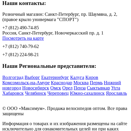
Наши контакты:
Розничный магазин: Санкт-Петербург, пр. Шаумяна, д. 2,
(правое крыло универмага "СПОРТ")
+7 (812) 490-74-85
Россия, Санкт-Петербург, Новочеркасский пр. д. 1
Посмотреть на карте
+7 (812) 740-79-62
+7 (812) 224-98-21
Наши Региональные представители:
Волгоград
Выборг
Екатеринбург
Калуга
Киров
Комсомольск-на-Амуре
Краснодар
Москва
Пермь
Нижний
новгород
Новосибирск
Омск
Орел
Пенза
Сыктывкар
Ухта
Хабаровск
Челябинск
Череповец
Южно-сахалинск
Ярославль
© OOO «Максимум». Продажа велосипедов оптом. Все права
защищены
Информация о товарах и их изображения размещены на сайте
исключительно для ознакомительных целей ни при каких