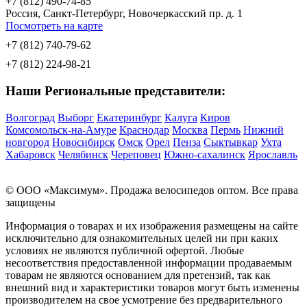
+7 (812) 490-74-85
Россия, Санкт-Петербург, Новочеркасский пр. д. 1
Посмотреть на карте
+7 (812) 740-79-62
+7 (812) 224-98-21
Наши Региональные представители:
Волгоград
Выборг
Екатеринбург
Калуга
Киров
Комсомольск-на-Амуре
Краснодар
Москва
Пермь
Нижний
новгород
Новосибирск
Омск
Орел
Пенза
Сыктывкар
Ухта
Хабаровск
Челябинск
Череповец
Южно-сахалинск
Ярославль
© OOO «Максимум». Продажа велосипедов оптом. Все права
защищены
Информация о товарах и их изображения размещены на сайте
исключительно для ознакомительных целей ни при каких
условиях не являются публичной офертой. Любые
несоответствия предоставленной информации продаваемым
товарам не являются основанием для претензий, так как
внешний вид и характеристики товаров могут быть изменены
производителем на свое усмотрение без предварительного