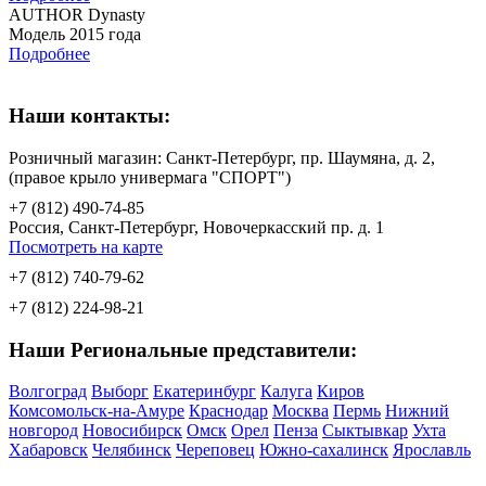
AUTHOR Dynasty
Модель 2015 года
Подробнее
Наши контакты:
Розничный магазин: Санкт-Петербург, пр. Шаумяна, д. 2,
(правое крыло универмага "СПОРТ")
+7 (812) 490-74-85
Россия, Санкт-Петербург, Новочеркасский пр. д. 1
Посмотреть на карте
+7 (812) 740-79-62
+7 (812) 224-98-21
Наши Региональные представители:
Волгоград
Выборг
Екатеринбург
Калуга
Киров
Комсомольск-на-Амуре
Краснодар
Москва
Пермь
Нижний
новгород
Новосибирск
Омск
Орел
Пенза
Сыктывкар
Ухта
Хабаровск
Челябинск
Череповец
Южно-сахалинск
Ярославль