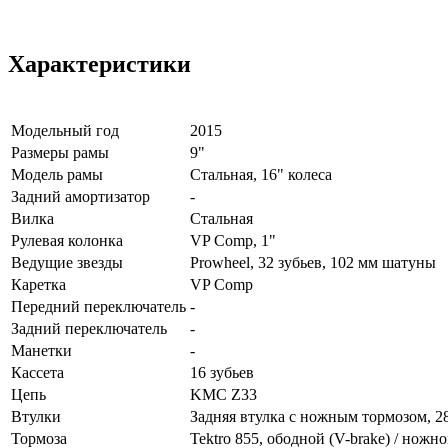
Характеристики
Модельный год
2015
Размеры рамы
9"
Модель рамы
Стальная, 16" колеса
Задний амортизатор
-
Вилка
Стальная
Рулевая колонка
VP Comp, 1"
Ведущие звезды
Prowheel, 32 зубьев, 102 мм шатуны
Каретка
VP Comp
Передний переключатель
-
Задний переключатель
-
Манетки
-
Кассета
16 зубьев
Цепь
KMC Z33
Втулки
Задняя втулка с ножным тормозом, 2
Тормоза
Tektro 855, ободной (V-brake) / ножн