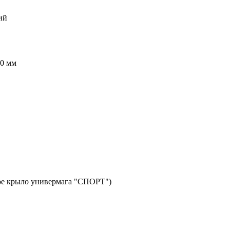
ий
00 мм
авое крыло универмага "СПОРТ")