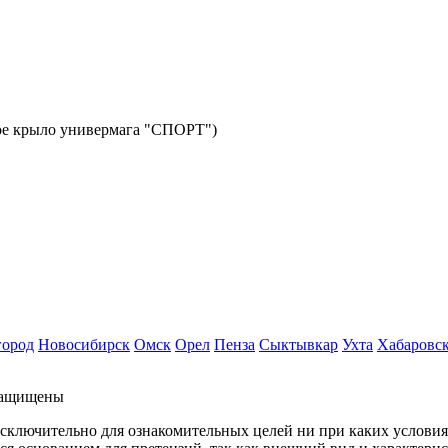
авое крыло универмага "СПОРТ")
город
Новосибирск
Омск
Орел
Пенза
Сыктывкар
Ухта
Хабаровс
защищены
исключительно для ознакомительных целей ни при каких услови