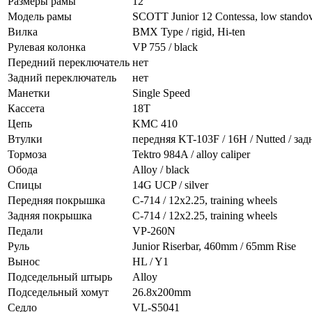
Размеры рамы
12"
Модель рамы
SCOTT Junior 12 Contessa, low standove
Вилка
BMX Type / rigid, Hi-ten
Рулевая колонка
VP 755 / black
Передний переключатель
нет
Задний переключатель
нет
Манетки
Single Speed
Кассета
18T
Цепь
KMC 410
Втулки
передняя KT-103F / 16H / Nutted / задн
Тормоза
Tektro 984A / alloy caliper
Обода
Alloy / black
Спицы
14G UCP / silver
Передняя покрышка
C-714 / 12x2.25, training wheels
Задняя покрышка
C-714 / 12x2.25, training wheels
Педали
VP-260N
Руль
Junior Riserbar, 460mm / 65mm Rise
Вынос
HL / Y1
Подседельный штырь
Alloy
Подседельный хомут
26.8x200mm
Седло
VL-S5041