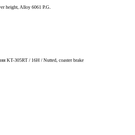
r height, Alloy 6061 P.G.
яя KT-305RT / 16H / Nutted, coaster brake