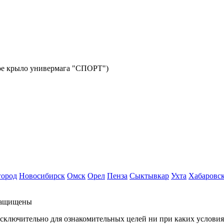
авое крыло универмага "СПОРТ")
город
Новосибирск
Омск
Орел
Пенза
Сыктывкар
Ухта
Хабаровс
защищены
исключительно для ознакомительных целей ни при каких услови