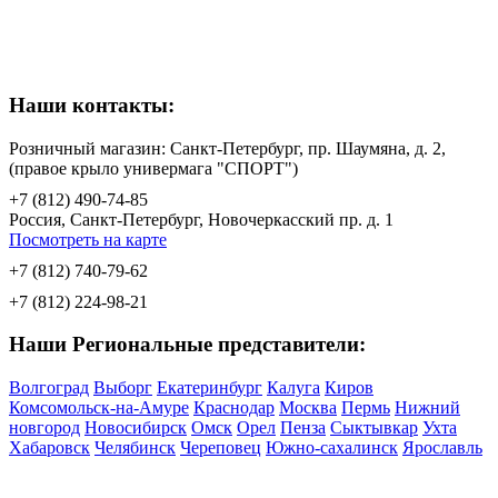
Наши контакты:
Розничный магазин: Санкт-Петербург, пр. Шаумяна, д. 2,
(правое крыло универмага "СПОРТ")
+7 (812) 490-74-85
Россия, Санкт-Петербург, Новочеркасский пр. д. 1
Посмотреть на карте
+7 (812) 740-79-62
+7 (812) 224-98-21
Наши Региональные представители:
Волгоград
Выборг
Екатеринбург
Калуга
Киров
Комсомольск-на-Амуре
Краснодар
Москва
Пермь
Нижний
новгород
Новосибирск
Омск
Орел
Пенза
Сыктывкар
Ухта
Хабаровск
Челябинск
Череповец
Южно-сахалинск
Ярославль